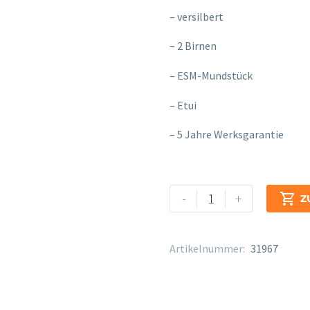
– versilbert
– 2 Birnen
– ESM-Mundstück
– Etui
– 5 Jahre Werksgarantie
Schreiber
Alternative:
-
+

Z
D
26
Menge
Artikelnummer:
31967