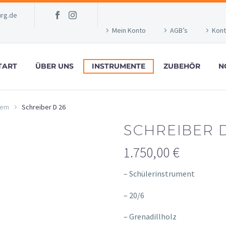
rg.de
Mein Konto
AGB’s
Kont
TART
ÜBER UNS
INSTRUMENTE
ZUBEHÖR
N
tem
Schreiber D 26
SCHREIBER D
1.750,00
€
– Schülerinstrument
– 20/6
– Grenadillholz