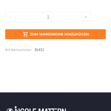
Kunath
Alternative:
-
+
Sigo
Tenorblockflöte,
barock,

ZUM WARENKORB HINZUFÜGEN
Doppelloch,
s
Artikelnummer:
36432
Menge