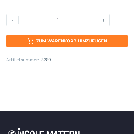
Mollenhauer
Alternative:
-
+
Denner
Tenor
5416

ZUM WARENKORB HINZUFÜGEN
DK
Birnbaum
Artikelnummer:
8280
Menge