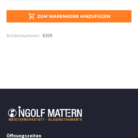
Rottenburgh
Tenor
4400

ZUM WARENKORB HINZUFÜGEN
Menge
Artikelnummer:
8309
Öffnungszeiten