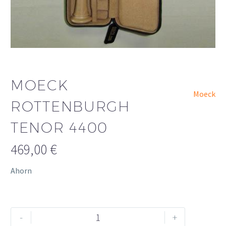
MOECK
Moeck
ROTTENBURGH
TENOR 4400
469,00
€
Ahorn
Moeck
Alternative:
-
+