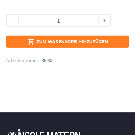
Moeck
Alternative:
-
+
Rottenburgh
Sopran
4209

ZUM WARENKORB HINZUFÜGEN
Amaranth
Menge
Artikelnummer:
36905