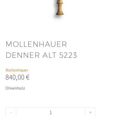
MOLLENHAUER
DENNER ALT 5223
Mollenhauer
840,00
€
Olivenholz
Mollenhauer
Alternative:
-
+
Denner