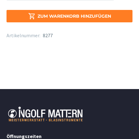
Alt
5223

ZUM WARENKORB HINZUFÜGEN
Menge
Artikelnummer:
8277
Öffnungszeiten