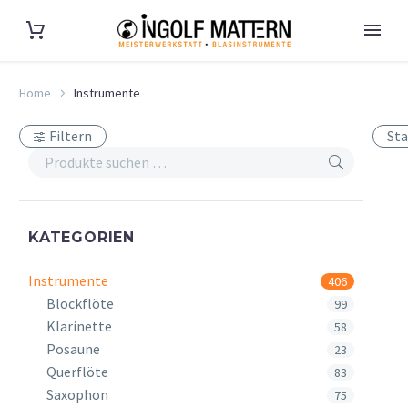
Home
Instrumente
Filtern
Sta
KATEGORIEN
Instrumente
406
Blockflöte
99
Klarinette
58
Posaune
23
Querflöte
83
Saxophon
75