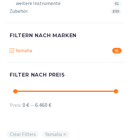
weitere Instrumente
61
Zubehör
899
FILTERN NACH MARKEN
Yamaha
91
FILTER NACH PREIS
Min.
Max.
0 €
6.460 €
Preis:
—
Preis
Preis
Clear Filters
Yamaha