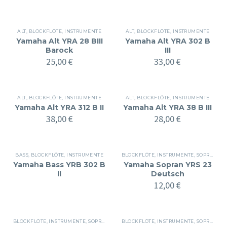
ALT
,
BLOCKFLÖTE
,
INSTRUMENTE
ALT
,
BLOCKFLÖTE
,
INSTRUMENTE
Yamaha Alt YRA 28 BIII
Yamaha Alt YRA 302 B
Barock
III
25,00
€
33,00
€
ALT
,
BLOCKFLÖTE
,
INSTRUMENTE
ALT
,
BLOCKFLÖTE
,
INSTRUMENTE
Yamaha Alt YRA 312 B II
Yamaha Alt YRA 38 B III
38,00
€
28,00
€
BASS
,
BLOCKFLÖTE
,
INSTRUMENTE
BLOCKFLÖTE
,
INSTRUMENTE
,
SOPRAN
Yamaha Bass YRB 302 B
Yamaha Sopran YRS 23
II
Deutsch
12,00
€
BLOCKFLÖTE
,
INSTRUMENTE
,
SOPRAN
BLOCKFLÖTE
,
INSTRUMENTE
,
SOPRAN