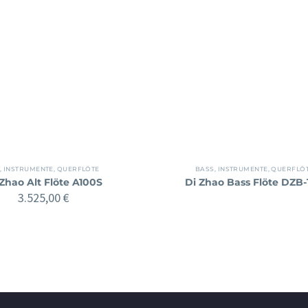
,
INSTRUMENTE
,
QUERFLÖTE
BASS
,
INSTRUMENTE
,
QUERFLÖ
 Zhao Alt Flöte A100S
Di Zhao Bass Flöte DZB-
3.525,00
€