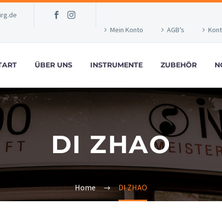
rg.de
Mein Konto
AGB’s
Kont
TART
ÜBER UNS
INSTRUMENTE
ZUBEHÖR
N
DI ZHAO
Home
DI ZHAO