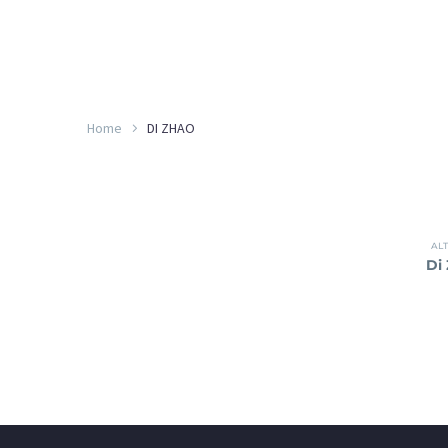
Home
DI ZHAO
ALT
Di