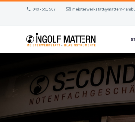
040 - 591 507
meisterwerkstatt@mattern-hambu
S