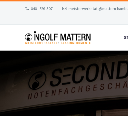
040 - 591 507
meisterwerkstatt@mattern-hambu
S