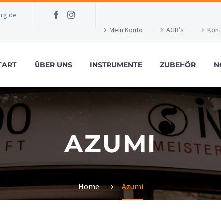
rg.de
Mein Konto
AGB’s
Kont
TART
ÜBER UNS
INSTRUMENTE
ZUBEHÖR
N
AZUMI
Home
Azumi