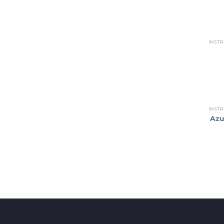
INST
INST
Azu