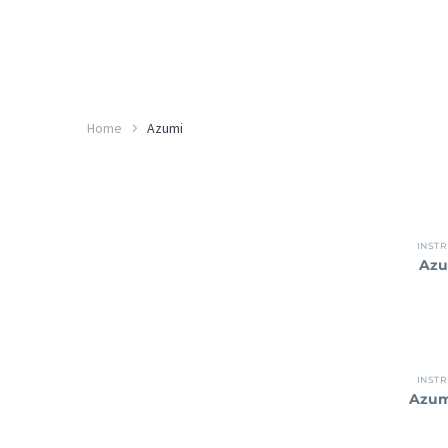
Home
Azumi
INST
Azu
INST
Azum