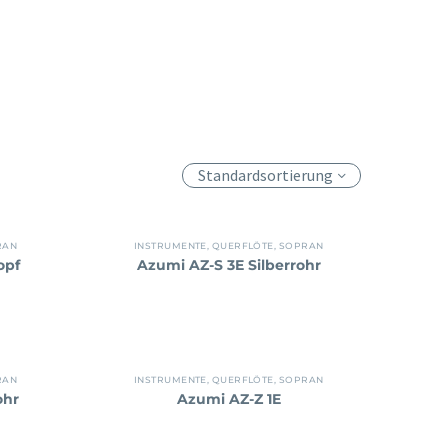
Standardsortierung
RAN
INSTRUMENTE
,
QUERFLÖTE
,
SOPRAN
opf
Azumi AZ-S 3E Silberrohr
RAN
INSTRUMENTE
,
QUERFLÖTE
,
SOPRAN
ohr
Azumi AZ-Z 1E