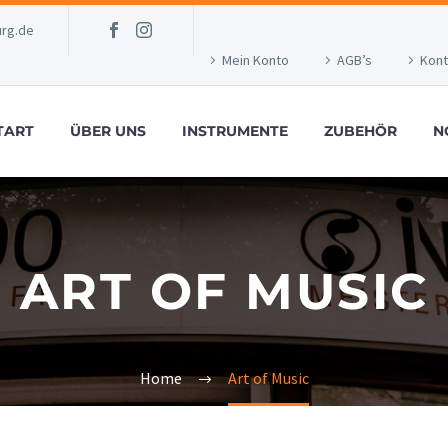
rg.de
Mein Konto
AGB’s
Kont
TART
ÜBER UNS
INSTRUMENTE
ZUBEHÖR
N
ART OF MUSIC
Home
Art of Music