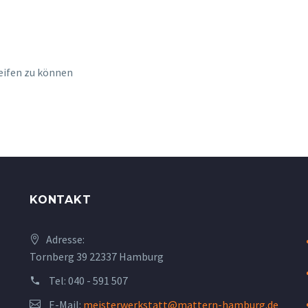
eifen zu können
KONTAKT
Adresse:
Tornberg 39 22337 Hamburg
Tel:
040 - 591 507
E-Mail:
meisterwerkstatt@mattern-hamburg.de