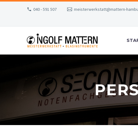
040 - 591 507
meisterwerkstatt@mattern-hambu
STA
PER